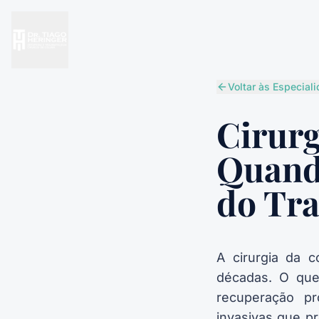
Voltar às Especial
Cirurg
Quand
do Tr
A cirurgia da c
décadas. O que 
recuperação pr
invasivas que p