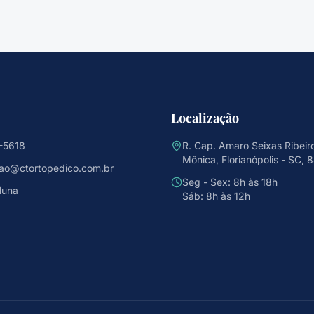
Localização
-5618
R. Cap. Amaro Seixas Ribeiro
Mônica, Florianópolis - SC,
cao@ctortopedico.com.br
Seg - Sex: 8h às 18h
luna
Sáb: 8h às 12h