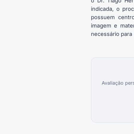
o Dr. Tiago Her
indicada, o pro
possuem centro 
imagem e mater
necessário para 
Avaliação per