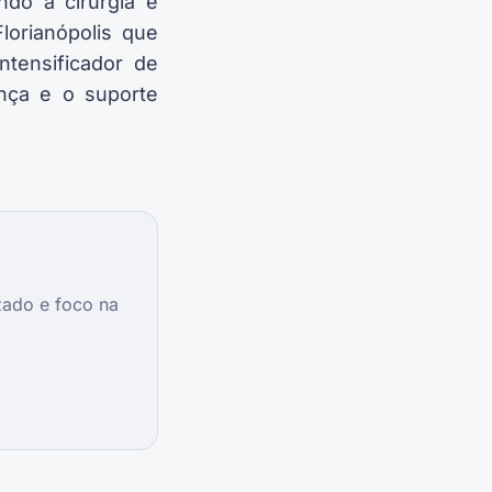
ndo a cirurgia é
lorianópolis que
ntensificador de
nça e o suporte
zado e foco na