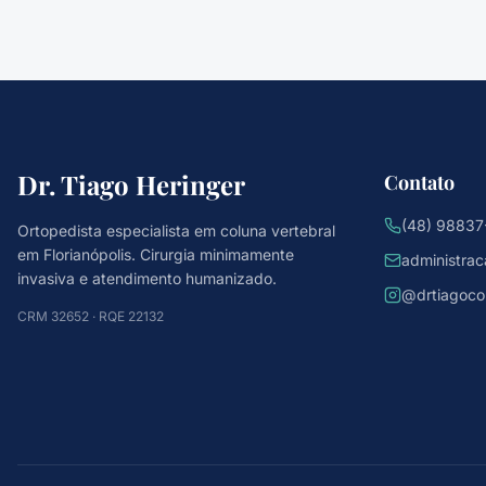
Dr. Tiago Heringer
Contato
(48) 98837
Ortopedista especialista em coluna vertebral
em Florianópolis. Cirurgia minimamente
administra
invasiva e atendimento humanizado.
@drtiagoco
CRM 32652 · RQE 22132