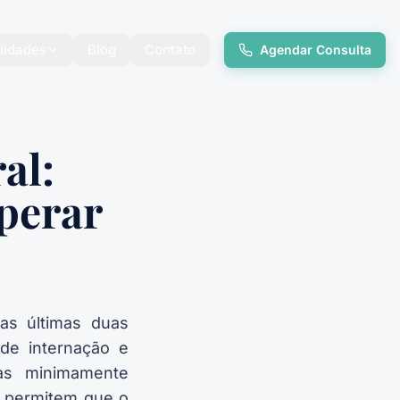
lidades
Blog
Contato
Agendar Consulta
al:
perar
nas últimas duas
 de internação e
cas minimamente
e permitem que o