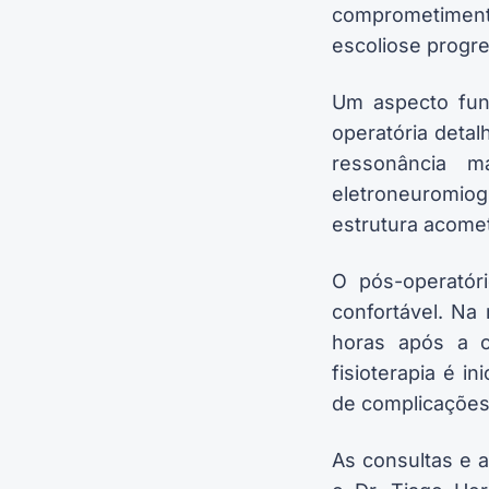
comprometimento
escoliose progre
Um aspecto fun
operatória deta
ressonância m
eletroneuromiogr
estrutura acomet
O pós-operatóri
confortável. Na 
horas após a c
fisioterapia é i
de complicações
As consultas e a