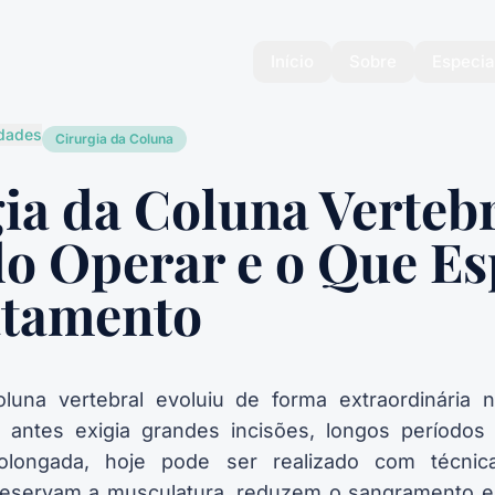
Início
Sobre
Especia
idades
Cirurgia da Coluna
ia da Coluna Vertebr
o Operar e o Que Es
atamento
oluna vertebral evoluiu de forma extraordinária 
antes exigia grandes incisões, longos períodos
olongada, hoje pode ser realizado com técni
reservam a musculatura, reduzem o sangramento 