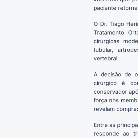
paciente retorne
O Dr. Tiago Her
Tratamento Orto
cirúrgicas mod
tubular, artro
vertebral.
A decisão de o
cirúrgico é c
conservador apó
força nos membr
revelam compress
Entre as princip
responde ao tr